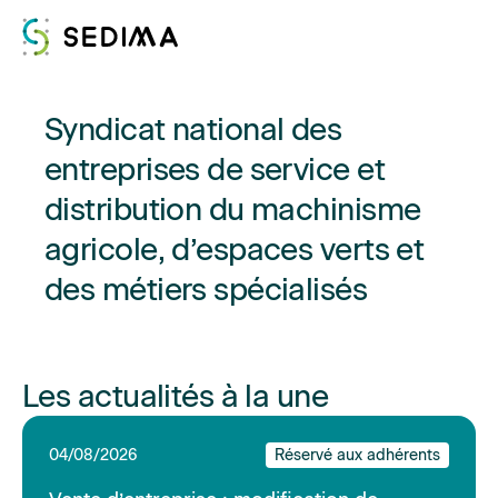
Syndicat national des
Nous connaître
entreprises de service et
Actualités
distribution du machinisme
Assistance et expertise
agricole, d’espaces verts et
des métiers spécialisés
Formations
Offres d'emploi
Les actualités à la une
Annuaire
04/08/2026
Réservé aux adhérents
Contacter