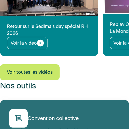
Replay O
Retour sur le Sedima's day spécial RH
La Mondi
2026
Voir la video
Voir la
Voir toutes les vidéos
Nos outils
Convention collective