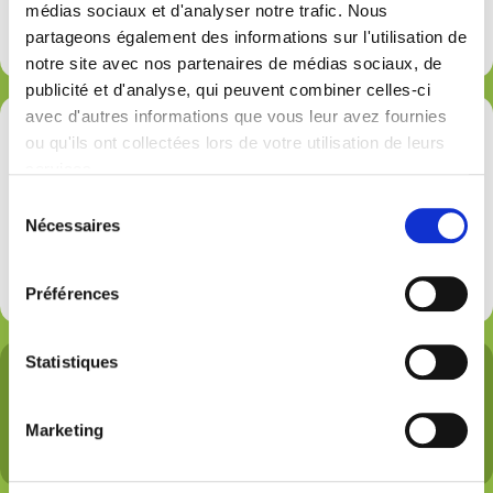
des entreprises de la distribution, réparation
médias sociaux et d'analyser notre trafic. Nous
des matériels
partageons également des informations sur l'utilisation de
notre site avec nos partenaires de médias sociaux, de
publicité et d'analyse, qui peuvent combiner celles-ci
avec d'autres informations que vous leur avez fournies
+70%
ou qu'ils ont collectées lors de votre utilisation de leurs
services.
Sélection
du chiffre d'affaires de la distribution, location et
Nécessaires
du
réparation du matériel agricole et d'entretien
consentement
des espaces verts
Préférences
Statistiques
2 700
Marketing
PME adhérentes en France