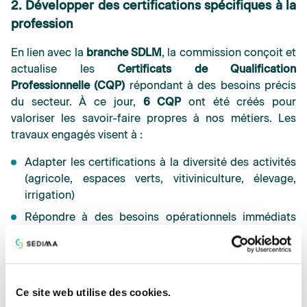
2. Développer des certifications spécifiques à la
profession
En lien avec la
branche SDLM
, la commission conçoit et
actualise les
Certificats de Qualification
Professionnelle (CQP)
répondant à des besoins précis
du secteur. À ce jour,
6 CQP
ont été créés pour
valoriser les savoir-faire propres à nos métiers. Les
travaux engagés visent à :
Adapter les certifications à la diversité des activités
(agricole, espaces verts, vitiviniculture, élevage,
irrigation)
Répondre à des besoins opérationnels immédiats
des entreprises
Accompagner la montée en compétence des salariés
Offrir des parcours de professionnalisation et
Ce site web utilise des cookies.
d’évolution