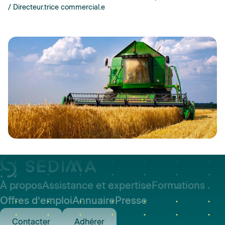
/ Directeur.trice commercial.e
À propos
Assistance et expertise
Formations
Offres d’emploi
Annuaire
Presse
Contacter
Adhérer