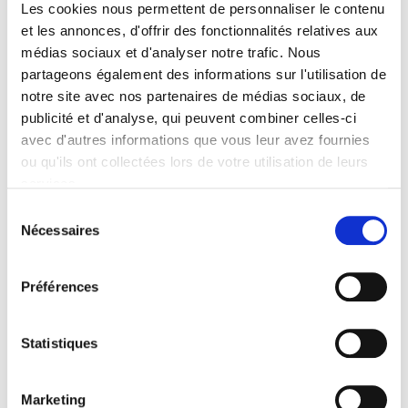
Les cookies nous permettent de personnaliser le contenu
Les CQP constituent un outil essentiel de flexibilité RH
et les annonces, d'offrir des fonctionnalités relatives aux
et de réponse rapide aux besoins du terrain.
médias sociaux et d'analyser notre trafic. Nous
partageons également des informations sur l'utilisation de
3. Renforcer les liens avec les établissements
notre site avec nos partenaires de médias sociaux, de
de formation
publicité et d'analyse, qui peuvent combiner celles-ci
avec d'autres informations que vous leur avez fournies
La commission Formation
entretient des relations
ou qu'ils ont collectées lors de votre utilisation de leurs
étroites avec les lycées, CFA, MFR et écoles
qui
services.
forment nos futurs professionnels. Dans un contexte où
la formation initiale reste souvent généraliste et ne
Sélection
couvre pas toute la complexité des métiers, ces
Nécessaires
du
partenariats sont essentiels.
consentement
Préférences
L’objectif :
Donner aux établissements les moyens d’assurer une
Statistiques
formation de qualité
Accompagner l’adaptation des plateaux techniques
et des contenus pédagogiques
Marketing