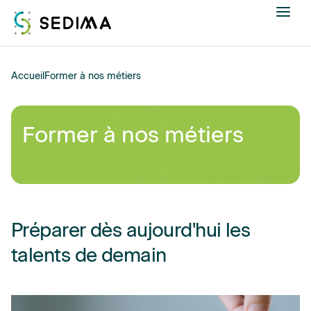
Nous connaître
Accueil
Former à nos métiers
Actualités
Former à nos métiers
Assistance et expertise
Formations
Offres d'emploi
Préparer dès aujourd'hui les
talents de demain
Annuaire
Contacter