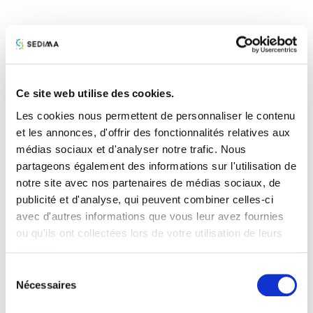
Suivre l’actualité réglementaire en
temps réel
Ce site web utilise des cookies.
Recevez des alertes quotidiennes sur les évolutions
Les cookies nous permettent de personnaliser le contenu
juridiques et sociales. Soyez toujours conforme aux
et les annonces, d'offrir des fonctionnalités relatives aux
exigences en vigueur.
médias sociaux et d'analyser notre trafic. Nous
partageons également des informations sur l'utilisation de
notre site avec nos partenaires de médias sociaux, de
publicité et d'analyse, qui peuvent combiner celles-ci
Sécuriser votre conformité
avec d'autres informations que vous leur avez fournies
ou qu'ils ont collectées lors de votre utilisation de leurs
Appuyez-vous sur des experts pour vous assurer de
services.
respecter une réglementation de plus en plus dense et
mouvante.
Sélection
Nécessaires
du
consentement