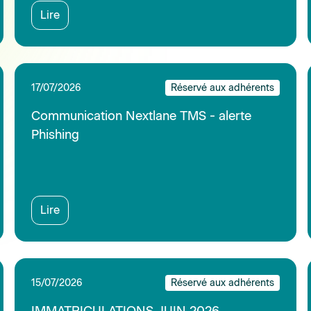
15/07/2026
Réservé aux adhérents
IMMATRICULATIONS JUIN 2026
TRACTEURS VIGNES ET VERGERS ET
ENJAMBEURS VIGNERONS PAR
PUISSANCE
Lire
08/07/2026
Réservé aux adhérents
DUERP (absence ou défaut maj) : une
amende administrative directe