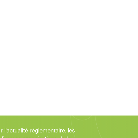
l'actualité règlementaire, les
diverses organisations de la
ualités concernant la profession.
nées complète sur l'onglet
s
30/07/2026
Réservé aux adhérents