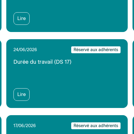
17/06/2026
Réservé aux adhérents
Accompagner la fin de carrière de vos
collaborateurs : visionnez le replay d'AG2R
La Mondiale Offre de services retraite
Sedima's day RH 2026
Lire
15/06/2026
Réservé aux adhérents
Fonds de solidarité SDLM : un levier pour
la prévention et la santé au travail