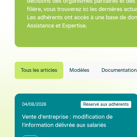
Vente d’entreprise : modification de
l’information délivrée aux salariés
Lire
30/07/2026
Réservé aux adhérents
Protection des salariés face aux fumées
d’incendies : la FAQ du ministère
Lire
23/07/2026
Réservé aux adhérents