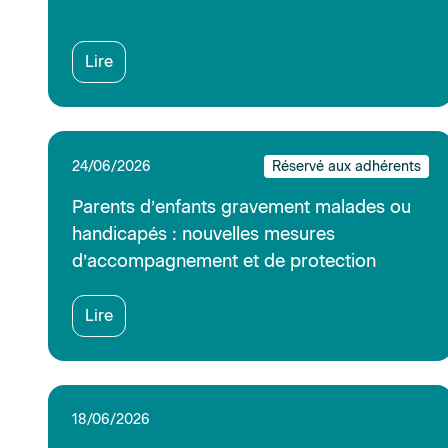
18/06/2026
Nouveau Flyer de promotion
d'OPTI'TRAITE
Lire
15/06/2026
Réservé aux adhérents
[Save the date] Webinaire : Optimisez vos
recrutements avec l’APEC et France Travail