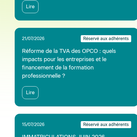
15/07/2026
Réservé aux adhérents
IMMATRICULATIONS JUIN 2026
TRACTEURS VIGNES ET VERGERS ET
ENJAMBEURS VIGNERONS PAR
DEPARTEMENT
Lire
08/07/2026
Réservé aux adhérents
Suivi médical des salariés (DS 75)