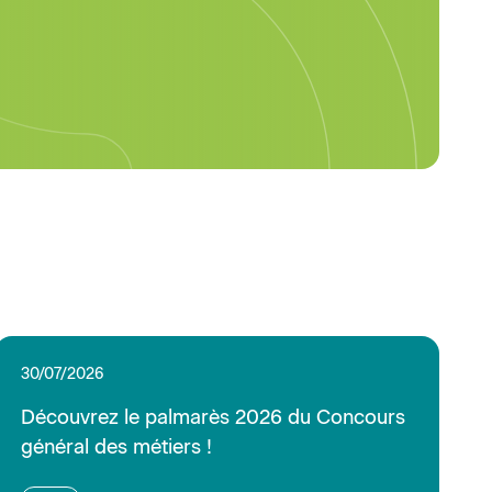
Découvrez le palmarès 2026 du Concours
général des métiers !
Lire
23/07/2026
Réservé aux adhérents
C’est arrivé près de chez vous : usurpation
de site
Lire
21/07/2026
Réservé aux adhérents