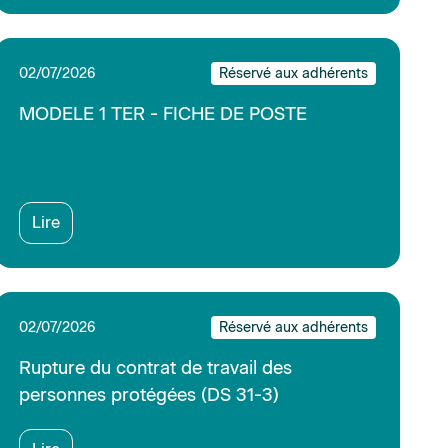
personnes protégées (DS 31-3)
Lire
30/06/2026
Réservé aux adhérents
Licenciement pour motif économique
(moins de 10 salariés sur 30 jours) (DS 31-
2)
Lire
24/06/2026
Réservé aux adhérents