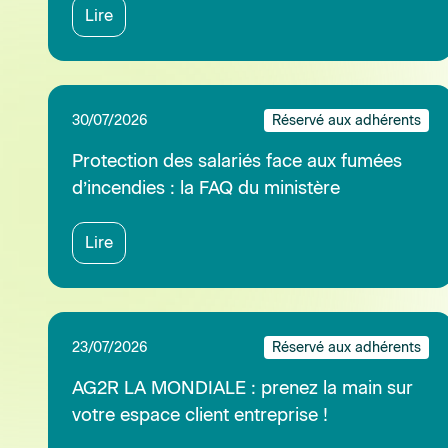
AG2R LA MONDIALE : prenez la main sur
votre espace client entreprise !
Lire
21/07/2026
Réservé aux adhérents
Réforme de la TVA des OPCO : quels
impacts pour les entreprises et le
financement de la formation
professionnelle ?
Lire