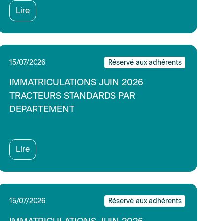
15/07/2026
Réservé aux adhérents
IMMATRICULATIONS JUIN 2026
TRACTEURS STANDARDS PAR
PUISSANCE
Lire
08/07/2026
Réservé aux adhérents
CQP Vendeur Gestionnaire de Pièces
Techniques de matériels agricoles et
d’espaces verts : MFR LA ROUVRAIE -
MONTAUBAN-DE-BRETAGNE