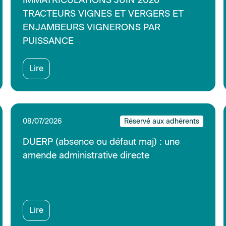
Lire
02/07/2026
Réservé aux adhérents
MODELE 1 BIS - FICHE DEFINITION DU
BESOIN EN RECRUTEMENT ENTRETIEN
RH ET MANAGER
Lire
02/07/2026
Réservé aux adhérents
Autres congés familiaux (DS 51-2)