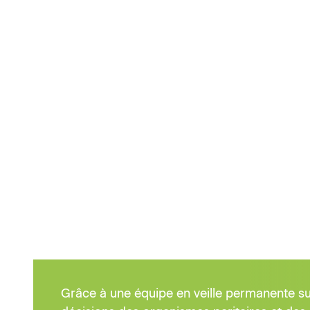
Grâce à une équipe en veille permanente sur 
décisions des organismes paritaires et des 
filière, vous trouverez ici les dernières act
Les adhérents ont accès à une base de don
Assistance et Expertise.
Tous les articles
Modèles
Documentation
04/08/2026
Réservé aux adhérents