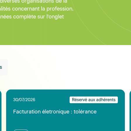
Facturation életronique : tolérance
Lire
28/07/2026
Célébrez les 30 ans du CQP Vendeur en
matériels agricoles !
Lire
23/07/2026