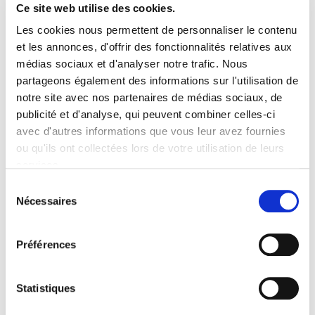
Ce site web utilise des cookies.
Les cookies nous permettent de personnaliser le contenu
et les annonces, d'offrir des fonctionnalités relatives aux
médias sociaux et d'analyser notre trafic. Nous
partageons également des informations sur l'utilisation de
notre site avec nos partenaires de médias sociaux, de
publicité et d'analyse, qui peuvent combiner celles-ci
avec d'autres informations que vous leur avez fournies
Du 28/04/26 au 28/04/26
ou qu'ils ont collectées lors de votre utilisation de leurs
RESTITUTION DE L'ETUDE ADQUATION
services.
Attentes des agriculteurs vis-à-vis des
Sélection
concessionnaires
Nécessaires
du
MARDI 28 AVRIL 2026 DE 09H30 à 14H00 MAISON
DE LA MECANIQUE 39-41 rue Louis Blanc 92 400
consentement
Courbevoie Inscrivez-vous ! Nous vous proposons
Préférences
de détailler, sans filtre, les résultats de l'enquète
ADquation SEDIMA 2026 : Attentes des agriculteurs
vis-à-vis des concessionnaires. Cette enquête
Statistiques
réalisée en janvier 2026 auprès de 1406 agriculteurs
a été analysée pour une présentation courte lors des