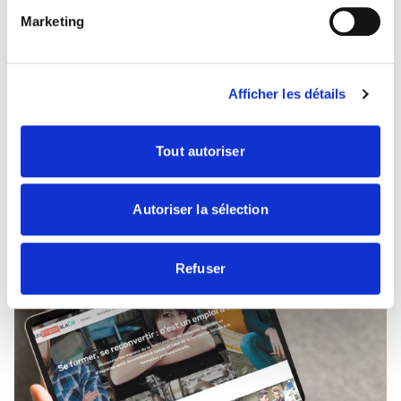
SEDIMA'S DAYS le 10 avril 2026. Elle révèle que les
Marketing
agriculteurs réclament toujours une grande proximité,
des connaissances techniques et un savoir-être de la
distribution. Elle révèle bien davantage encore et
nous vous proposons de profiter d'une restitution
Afficher les détails
entre concessionnaires pour en tirer les
enseignements majeurs. Quelles sont les
conséquences de l'évolution des marchés et des
Tout autoriser
matériels depuis la dernière enquête de 2019
? Comment répondre à ces attentes ?
Autoriser la sélection
Lire
Refuser