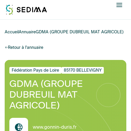
Nous connaître
Accueil
Annuaire
GDMA (GROUPE DUBREUIL MAT AGRICOLE)
Actualités
Retour à l'annuaire
Assistance et expertise
Fédération Pays de Loire
85170 BELLEVIGNY
Formations
GDMA (GROUPE
DUBREUIL MAT
Offres d'emploi
AGRICOLE)
Annuaire
Contacter
www.gonnin-duris.fr