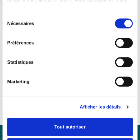
services.
Sélection
Nécessaires
"
du
Adhérez au SEDIMA pour
consentement
poursuivre votre lecture
Préférences
Statistiques
Devenez adhérent
Marketing
Vous êtes déjà adhérent ?
Se connecter
Afficher les détails
Tout autoriser