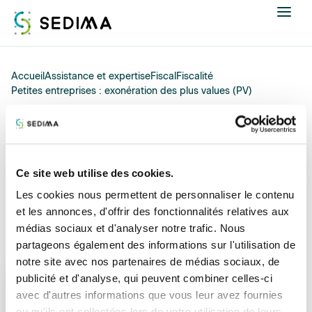
Nous connaître
Accueil
Assistance et expertise
Fiscal
Fiscalité
Petites entreprises : exonération des plus values (PV)
Actualités
20/01/2024
Assistance et expertise
Petites entreprises :
Ce site web utilise des cookies.
exonération des plus
Formations
Les cookies nous permettent de personnaliser le contenu
values (PV)
et les annonces, d'offrir des fonctionnalités relatives aux
Offres d'emploi
médias sociaux et d'analyser notre trafic. Nous
partageons également des informations sur l'utilisation de
Annuaire
notre site avec nos partenaires de médias sociaux, de
La loi de finances pour 2024 est venue accorder aux
publicité et d'analyse, qui peuvent combiner celles-ci
Contacter
activités agricoles un seuil spécifique d'exonération de
avec d'autres informations que vous leur avez fournies
plus values professionnelles.
ou qu'ils ont collectées lors de votre utilisation de leurs