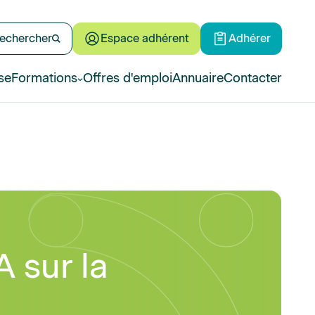
echercher
Espace adhérent
Adhérer
se
Formations
Offres d'emploi
Annuaire
Contacter
 sur la