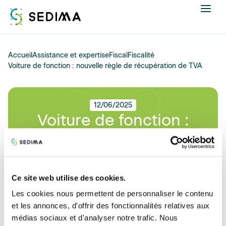
Nous connaître
Accueil
Assistance et expertise
Fiscal
Fiscalité
Voiture de fonction : nouvelle règle de récupération de TVA
Actualités
12/06/2025
Assistance et expertise
Voiture de fonction :
nouvelle règle de
Formations
récupération de TVA
Offres d'emploi
Ce site web utilise des cookies.
Annuaire
Les cookies nous permettent de personnaliser le contenu
Historiquement, la récupération de la TVA sur les véhicules de
et les annonces, d'offrir des fonctionnalités relatives aux
fonction étaient limitées et soumise à des règles strictes, souvent
Contacter
médias sociaux et d'analyser notre trafic. Nous
perçues comme restrictives, en cas d'usage mixte (professionnel