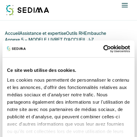
Nous connaître
Accueil
Assistance et expertise
Outils RH
Embauche
Annexe 5 – MODELE LIVRET D’ACCUEIL J-7
Actualités
02/06/2026
Assistance et expertise
Annexe 5 – MODELE
Ce site web utilise des cookies.
Les cookies nous permettent de personnaliser le contenu
LIVRET D’ACCUEIL J-7
Formations
et les annonces, d'offrir des fonctionnalités relatives aux
médias sociaux et d'analyser notre trafic. Nous
Offres d'emploi
partageons également des informations sur l'utilisation de
notre site avec nos partenaires de médias sociaux, de
Annuaire
publicité et d'analyse, qui peuvent combiner celles-ci
avec d'autres informations que vous leur avez fournies
Contacter
ou qu'ils ont collectées lors de votre utilisation de leurs