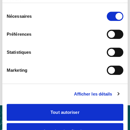
services.
Sélection
Nécessaires
Adhérez au SEDIMA pour
du
consentement
poursuivre votre lecture
Préférences
Devenez adhérent
Statistiques
Vous êtes déjà adhérent ?
Marketing
Se connecter
Afficher les détails
Tout autoriser
À propos
Assistance et expertise
Formations