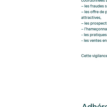
coordonnées b
– les fraudes 
– les offre de
attractives,
– les prospect
– l’hameçonnag
- les pratique
- les ventes en
Cette vigilanc