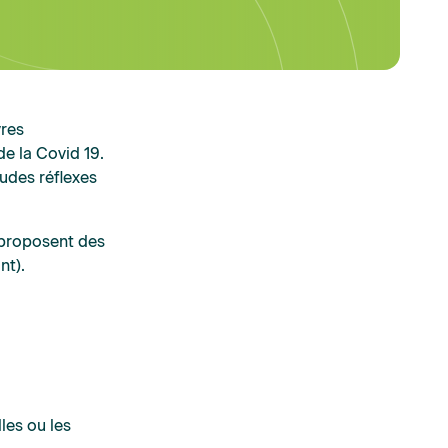
vres
de la Covid 19.
tudes réflexes
t proposent des
nt).
les ou les