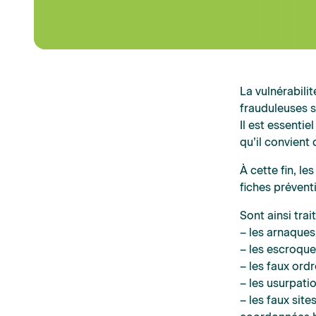
La vulnérabil
frauduleuses s
Il est essenti
qu’il convient
À cette fin, le
fiches préventi
Sont ainsi trai
– les arnaque
– les escroque
– les faux ord
– les usurpati
– les faux sit