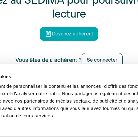
z au SEDIMA pour poursuivr
lecture
Devenez adhérent
Vous êtes déjà adhérent ?
Se connecter
okies.
t de personnaliser le contenu et les annonces, d'offrir des fonct
ux et d'analyser notre trafic. Nous partageons également des in
ance et expertise
Formations
Offres d’emploi
Annu
site avec nos partenaires de médias sociaux, de publicité et d'anal
 avec d'autres informations que vous leur avez fournies ou qu'il
lisation de leurs services.
©2026 Sedima
Men