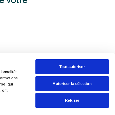
e votre
Tout autoriser
ionnalités
formations
aire
Presse
Contacter
Adhérer
Autoriser la sélection
yse, qui
s ont
Refuser
tions légales
Politique de confidentialité
Site internet créé par
Adveris