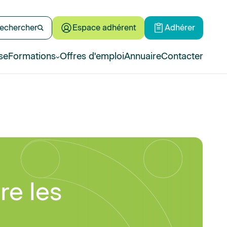
echercher
Espace adhérent
Adhérer
se
Formations
Offres d'emploi
Annuaire
Contacter
re les