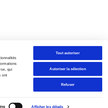
Tout autoriser
ionnalités
formations
aire
Presse
Contacter
Adhérer
Autoriser la sélection
yse, qui
s ont
Refuser
tions légales
Politique de confidentialité
Site internet créé par
Adveris
ing
Afficher les détails