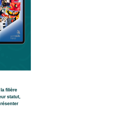
a filière
ur statut,
présenter