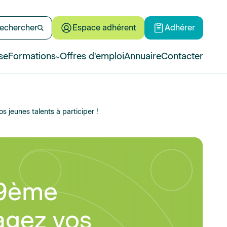
echercher
Espace adhérent
Adhérer
se
Formations
Offres d'emploi
Annuaire
Contacter
s jeunes talents à participer !
49ème
ragez vos