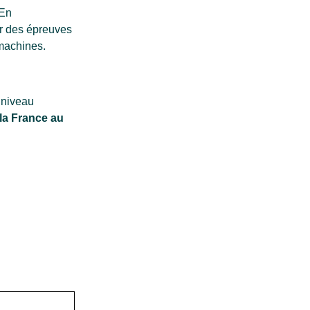
 En
ur des épreuves
 machines.
u niveau
 la France au
!