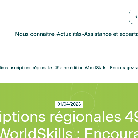
R
Nous connaître
Actualités
Assistance et experti
dima
Inscriptions régionales 49ème édition WorldSkills : Encouragez vo
01/04/2026
riptions régionales 
WorldSkills : Encou