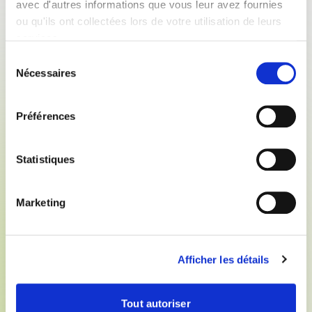
avec d'autres informations que vous leur avez fournies
ou qu'ils ont collectées lors de votre utilisation de leurs
services.
11/07/19
Communiqués de presse
Conférence de presse SEDIMA - 11 juillet
Sélection
Nécessaires
2019
du
Le SEDIMA a tenu sa conférence de presse ce 11
consentement
juillet. Ce rendez-vous semestriel a permis à Pierre
Préférences
PRIM, son président, et à Anne Fradier, sa secrétaire
général, de faire le point sur l'activité économique au
1er semestre 2019 et les perspectives attendues pour
Statistiques
le second. Ils ont également présenté le classement
général de l'enquête ISC ainsi que les actions mises
en oeuvre par le SEDIMA pour repondre à la
Marketing
principale préoccupation de ses adhérents à savoir le
recrutement.
Télécharger
Afficher les détails
Tout autoriser