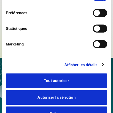
consentement
Préférences
28/06/22
Communiqués de presse
Lauréat 2021
Statistiques
Télécharger
Marketing
Afficher les détails
À propos
Assistance et expertise
Formations
Offres d’emploi
Annuaire
Presse
Tout autoriser
Contacter
Adhérer
Autoriser la sélection