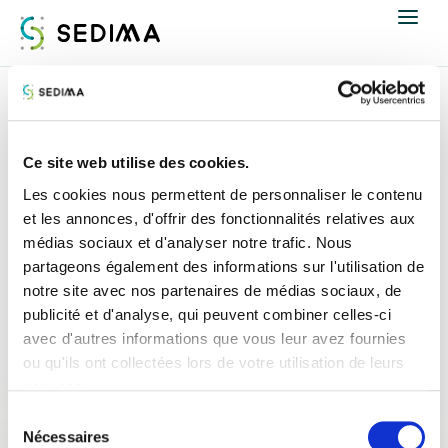
Nous connaître
Accueil
Espace presse
Communiqués de presse
Actualités
Ce site web utilise des cookies.
Communiqués de presse
Les cookies nous permettent de personnaliser le contenu
Assistance et expertise
et les annonces, d'offrir des fonctionnalités relatives aux
médias sociaux et d'analyser notre trafic. Nous
Formations
partageons également des informations sur l'utilisation de
notre site avec nos partenaires de médias sociaux, de
publicité et d'analyse, qui peuvent combiner celles-ci
Offres d'emploi
avec d'autres informations que vous leur avez fournies
ou qu'ils ont collectées lors de votre utilisation de leurs
Annuaire
services.
Sélection
Contacter
Nécessaires
du