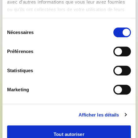
avec d'autres informations que vous leur avez fournies
ou qu'ils ont collectées lors de votre utilisation de leurs
services.
18/02/19
Communiqués de presse
Les 100 ans du SEDIMA : l'autre histoire
Sélection
Nécessaires
des hommes et de la technologie
du
Cent ans d’histoire des tracteurs et autres machines-
consentement
outils agricoles, c’est une autre histoire de France.
Préférences
C’est l’exemple d’une profession qui n’a cessé de
s’interroger sur ses raisons d’être et y a répondu avec
succès malgré deux guerres et à travers des
Statistiques
changements sociétaux majeurs. À l’aube de son
deuxième siècle, le SEDIMA peut faire un bilan tête
haute : courage, intelligence, adaptation ont toujours
Marketing
guidé ses actions. Son histoire est une promesse de
futur.
Télécharger
Afficher les détails
Tout autoriser