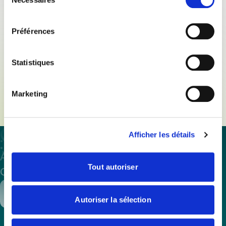
du
consentement
Préférences
30/01/20
Revue de presse
INFOS PROS SEDIMA
Moteurs & Réseaux N°71 Janvier-Février 2020
Statistiques
Télécharger
Marketing
Afficher les détails
À propos
Assistance et expertise
Formations
Tout autoriser
Offres d’emploi
Annuaire
Presse
Contacter
Adhérer
Autoriser la sélection