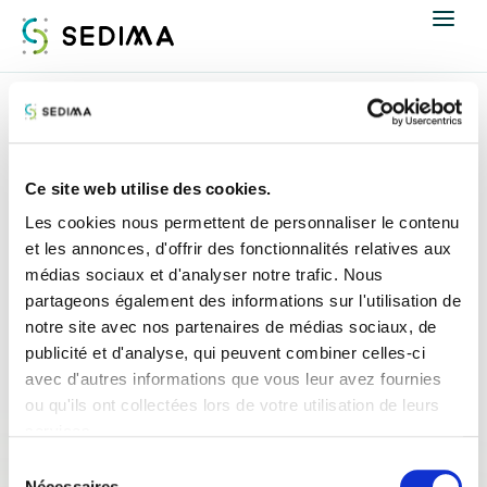
Nous connaître
Accueil
Espace presse
Revue de presse
Actualités
Ce site web utilise des cookies.
Revue de presse
Les cookies nous permettent de personnaliser le contenu
Assistance et expertise
et les annonces, d'offrir des fonctionnalités relatives aux
médias sociaux et d'analyser notre trafic. Nous
Formations
partageons également des informations sur l'utilisation de
notre site avec nos partenaires de médias sociaux, de
Offres d'emploi
publicité et d'analyse, qui peuvent combiner celles-ci
avec d'autres informations que vous leur avez fournies
Annuaire
ou qu'ils ont collectées lors de votre utilisation de leurs
services.
Contacter
Sélection
Nécessaires