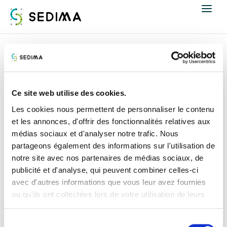
Nous connaître
Accueil
Espace presse
Revue de presse
Actualités
Revue de presse
Ce site web utilise des cookies.
Assistance et expertise
Les cookies nous permettent de personnaliser le contenu
et les annonces, d'offrir des fonctionnalités relatives aux
médias sociaux et d'analyser notre trafic. Nous
Formations
partageons également des informations sur l'utilisation de
notre site avec nos partenaires de médias sociaux, de
Offres d'emploi
publicité et d'analyse, qui peuvent combiner celles-ci
avec d'autres informations que vous leur avez fournies
Annuaire
ou qu'ils ont collectées lors de votre utilisation de leurs
services.
Contacter
Sélection