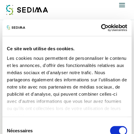
Nous connaître
Accueil
Espace presse
Revue de presse
Actualités
Ce site web utilise des cookies.
Revue de presse
Les cookies nous permettent de personnaliser le contenu
Assistance et expertise
et les annonces, d'offrir des fonctionnalités relatives aux
médias sociaux et d'analyser notre trafic. Nous
Formations
partageons également des informations sur l'utilisation de
notre site avec nos partenaires de médias sociaux, de
publicité et d'analyse, qui peuvent combiner celles-ci
Offres d'emploi
avec d'autres informations que vous leur avez fournies
ou qu'ils ont collectées lors de votre utilisation de leurs
Annuaire
services.
Sélection
Contacter
Nécessaires
du