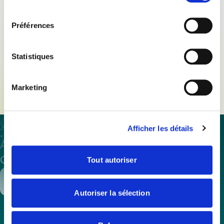
consentement
Préférences
30/08/21
Revue de presse
Newsletter Contrat de solutions
Statistiques
En savoir plus
Marketing
Afficher les détails
À propos
Assistance et expertise
Formations
Offres d’emploi
Annuaire
Presse
Tout autoriser
Contacter
Adhérer
Autoriser la sélection