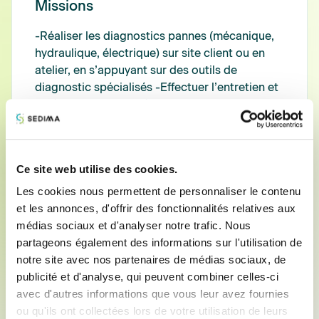
Missions
-Réaliser les diagnostics pannes (mécanique,
hydraulique, électrique) sur site client ou en
atelier, en s’appuyant sur des outils de
diagnostic spécialisés -Effectuer l’entretien et
la réparation de matériels agricoles (tracteurs,
machines, équipements) en itinérance ou en
atelier. -Préparer, régler et mettre en service
des machines neuves ou d’occasion, dans le
Ce site web utilise des cookies.
respect des normes constructeur. -Contribuer
à un reporting précis : mise à jour des ordres
Les cookies nous permettent de personnaliser le contenu
de réparation, signature des ordres de
et les annonces, d'offrir des fonctionnalités relatives aux
réparation par les clients, prise des photos
médias sociaux et d'analyser notre trafic. Nous
pour les demandes de garanties, -Travailler
partageons également des informations sur l'utilisation de
dans un cadre réglementaire : suivi des fluides,
notre site avec nos partenaires de médias sociaux, de
conformité des interventions, traçabilité des
publicité et d'analyse, qui peuvent combiner celles-ci
opérations -Participer aux formations
avec d'autres informations que vous leur avez fournies
constructeurs régulières afin de maintenir vos
ou qu'ils ont collectées lors de votre utilisation de leurs