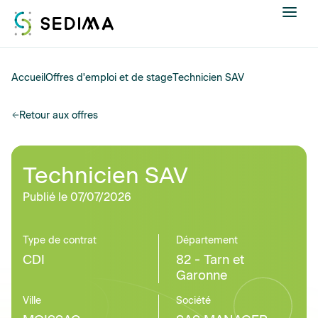
Nous connaître
Accueil
Offres d'emploi et de stage
Technicien SAV
Actualités
Retour aux offres
Assistance et expertise
Technicien SAV
Formations
Publié le 07/07/2026
Offres d'emploi
Type de contrat
Département
CDI
82 - Tarn et
Annuaire
Garonne
Contacter
Ville
Société