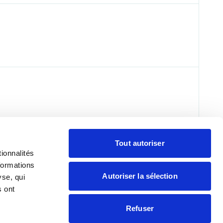
Tout autoriser
ionnalités
formations
aire
Presse
Contacter
Adhérer
Autoriser la sélection
yse, qui
s ont
Refuser