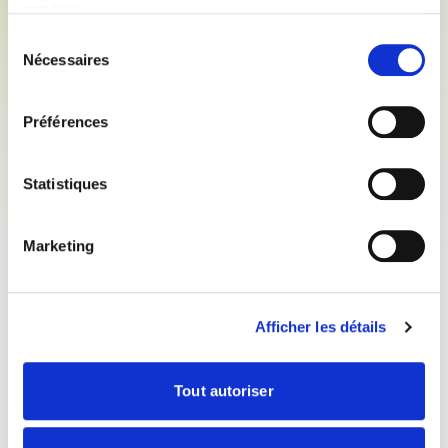
services.
BILLAUD SEGEBA - AIZENAY
Sélection
Consulter la fiche de l'entreprise
Nécessaires
du
consentement
Préférences
BILLAUD SEGEBA - CHATILLON SUR
THOUET
Statistiques
Consulter la fiche de l'entreprise
Marketing
BILLAUD SEGEBA - BRESSUIRE
Consulter la fiche de l'entreprise
Afficher les détails
Tout autoriser
BILLAUD SEGEBA - VILLIERS EN PLAINE
Consulter la fiche de l'entreprise