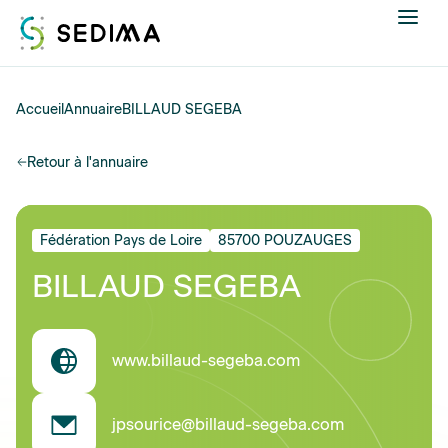
Nous connaître
Accueil
Annuaire
BILLAUD SEGEBA
Actualités
Retour à l'annuaire
Assistance et expertise
Fédération Pays de Loire
85700 POUZAUGES
Formations
BILLAUD SEGEBA
Offres d'emploi
www.billaud-segeba.com
Annuaire
Contacter
jpsourice@billaud-segeba.com