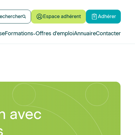
echercher
Espace adhérent
Adhérer
se
Formations
Offres d'emploi
Annuaire
Contacter
on avec
s