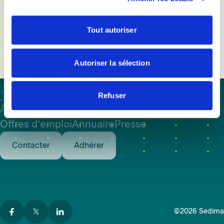
Tout autoriser
À la une
Autoriser la sélection
Refuser
À propos
Assistance et expertise
Formations
Offres d’emploi
Annuaire
Presse
Contacter
Adhérer
©2026 Sedima