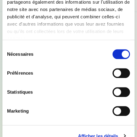
partageons également des informations sur l'utilisation de
Outils RH - Management
notre site avec nos partenaires de médias sociaux, de
publicité et d'analyse, qui peuvent combiner celles-ci
avec d'autres informations que vous leur avez fournies
Page
Entretiens
ou qu'ils ont collectées lors de votre utilisation de leurs
Type
services.
Types de
Tout
Sélection
document
Nécessaires
du
Modèle
consentement
Préférences
Documentation
Statistiques
Modèle
Marketing
Infographie comparaison EPP EAA
DOC
20/01/2026
Voir
Afficher les détails