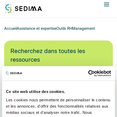
Nous connaître
Accueil
Assistance et expertise
Outils RH
Management
Actualités
Recherchez dans toutes les
Assistance et expertise
ressources
Formations
Recherchez
un
Offres d'emploi
document
Ce site web utilise des cookies.
Annuaire
Retour
Les cookies nous permettent de personnaliser le contenu
et les annonces, d'offrir des fonctionnalités relatives aux
Contacter
Vous êtes sur
médias sociaux et d'analyser notre trafic. Nous