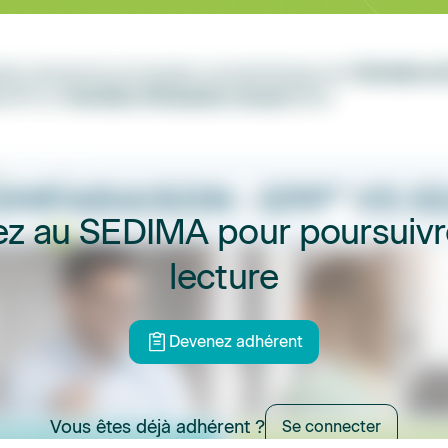
hie reprend les principales caractéristiques de l'
Entretien d
 (EPP) et l'
Entretien d'Evaluation Annuel
(EEA).
z au SEDIMA pour poursuivr
lecture
Devenez adhérent
Vous êtes déjà adhérent ?
Se connecter