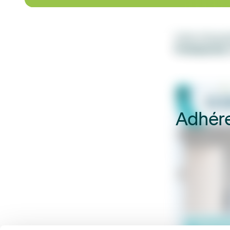
Cette infograp
Professionne
l
Adhére