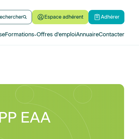
echercher
Espace adhérent
Adhérer
se
Formations
Offres d'emploi
Annuaire
Contacter
EPP EAA