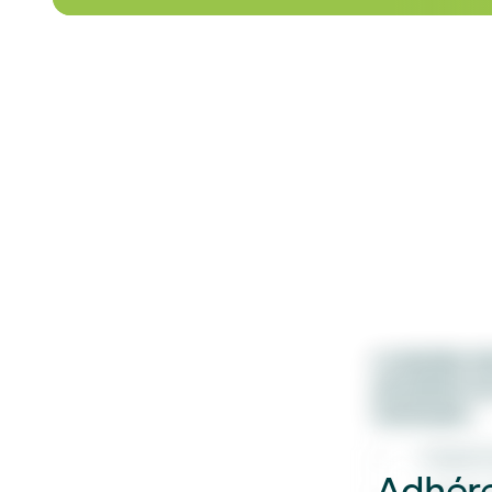
La dernière mi
permettant au
handicapés :
- Congé de pr