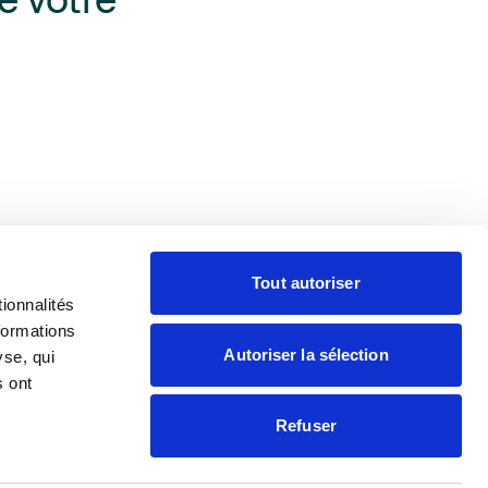
e votre
Tout autoriser
ionnalités
formations
aire
Presse
Contacter
Adhérer
Autoriser la sélection
yse, qui
s ont
Refuser
tions légales
Politique de confidentialité
Site internet créé par
Adveris