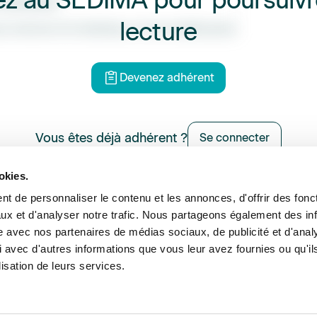
z au SEDIMA pour poursuivr
ividualisés ;
lecture
nnonce d’un handicap ou d’une maladie grave.
Devenez adhérent
Vous êtes déjà adhérent ?
Se connecter
okies.
t de personnaliser le contenu et les annonces, d'offrir des fonct
ux et d'analyser notre trafic. Nous partageons également des in
ance et expertise
Formations
Offres d’emploi
Annu
site avec nos partenaires de médias sociaux, de publicité et d'anal
 avec d'autres informations que vous leur avez fournies ou qu'il
lisation de leurs services.
©2026 Sedima
Men