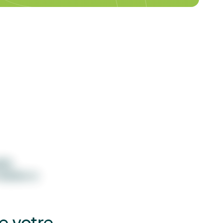
tifs
malades ou