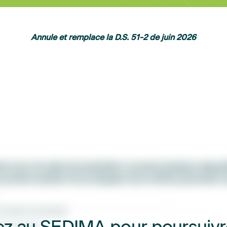
Annule et remplace la D.S. 51-2 de juin 2026
se à jour de cette documentation concerne plusieurs disposi
x parents salariés d’accompagner leurs enfants gravement 
ésence parentale ;