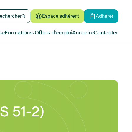
echercher
Espace adhérent
Adhérer
se
Formations
Offres d'emploi
Annuaire
Contacter
S 51-2)