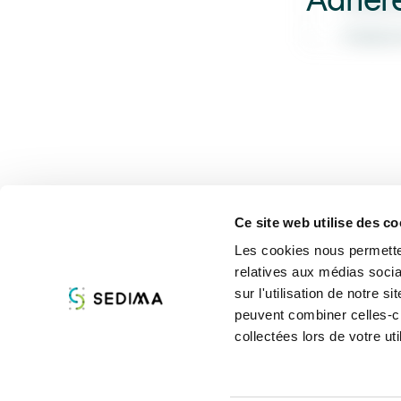
Adhére
- Horaires ind
- Congé pour a
Ce site web utilise des co
Les cookies nous permetten
relatives aux médias socia
À propos
Assist
sur l'utilisation de notre 
peuvent combiner celles-ci
collectées lors de votre uti