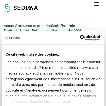
Nous connaître
Accueil
Assistance et expertise
Social
Flash info
Flash info Social - Paie et actualités - Janvier 2026
Actualités
20/01/2026
Assistance et expertise
Flash info Social - Paie et
Ce site web utilise des cookies.
Les cookies nous permettent de personnaliser le contenu
actualités - Janvier 2026
Formations
et les annonces, d'offrir des fonctionnalités relatives aux
médias sociaux et d'analyser notre trafic. Nous
Offres d'emploi
partageons également des informations sur l'utilisation de
notre site avec nos partenaires de médias sociaux, de
La loi de financement de la sécurité sociale pour 2026
Annuaire
publicité et d'analyse, qui peuvent combiner celles-ci
ainsi que d’autres textes règlementaires prévoient de
avec d'autres informations que vous leur avez fournies
nouvelles mesures ou en confirment d’autres, qui
Contacter
ou qu'ils ont collectées lors de votre utilisation de leurs
concernent directement la paie ou les relations de