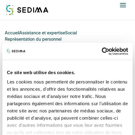
Nous connaître
Accueil
Assistance et expertise
Social
Représentation du personnel
Bordereau d'attribution des sièges - MS 8-1-12
Actualités
Assistance et expertise
21/02/2023
Ce site web utilise des cookies.
Bordereau d'attribution
Formations
Les cookies nous permettent de personnaliser le contenu
des sièges - MS 8-1-12
et les annonces, d'offrir des fonctionnalités relatives aux
Offres d'emploi
médias sociaux et d'analyser notre trafic. Nous
partageons également des informations sur l'utilisation de
notre site avec nos partenaires de médias sociaux, de
Annuaire
publicité et d'analyse, qui peuvent combiner celles-ci
avec d'autres informations que vous leur avez fournies
Contacter
ou qu'ils ont collectées lors de votre utilisation de leurs