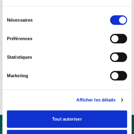
services.
Sélection
Nécessaires
du
Adhérez au SEDIMA pour
consentement
poursuivre votre lecture
Préférences
Devenez adhérent
Statistiques
Marketing
Vous êtes déjà adhérent ?
Se connecter
Afficher les détails
Tout autoriser
À propos
Assistance et expertise
Formations