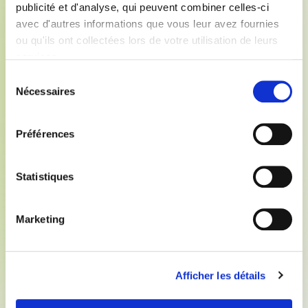
publicité et d'analyse, qui peuvent combiner celles-ci
avec d'autres informations que vous leur avez fournies
ou qu'ils ont collectées lors de votre utilisation de leurs
services.
Sélection
Nécessaires
du
consentement
Préférences
Statistiques
03/03/23
Autre
Les rencontres emploi-formation
Nous vous informons qu’une rencontre emploi-
Marketing
formation se tiendra en région Pays de la Loire le 23
mars prochain. Vous trouverez ci-joint le program...
Télécharger
Afficher les détails