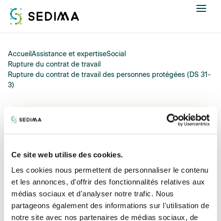
Nous connaître
Accueil
Assistance et expertise
Social
Rupture du contrat de travail
Rupture du contrat de travail des personnes protégées (DS 31-
Actualités
3)
Assistance et expertise
02/07/2026
Formations
Rupture du contrat de
travail des personnes
Ce site web utilise des cookies.
Offres d'emploi
protégées (DS 31-3)
Les cookies nous permettent de personnaliser le contenu
et les annonces, d'offrir des fonctionnalités relatives aux
Annuaire
médias sociaux et d'analyser notre trafic. Nous
partageons également des informations sur l'utilisation de
Contacter
Annule et remplace la D.S. 31-3 de Juin 2025
notre site avec nos partenaires de médias sociaux, de