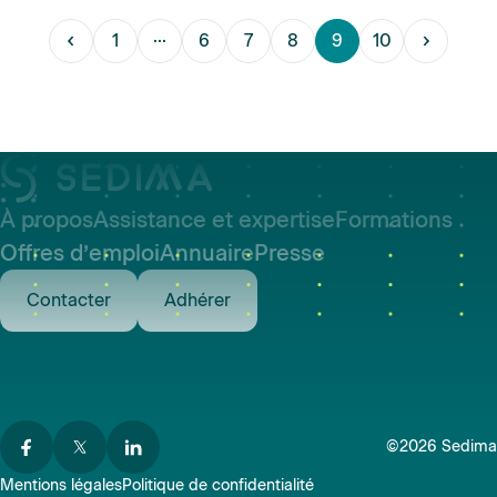
1
6
7
8
9
10
À propos
Assistance et expertise
Formations
Offres d’emploi
Annuaire
Presse
Contacter
Adhérer
©2026 Sedima
Mentions légales
Politique de confidentialité