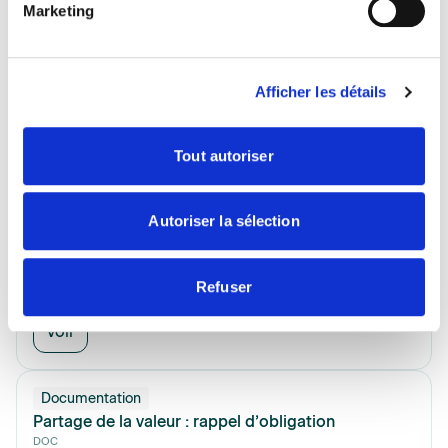
Marketing
Documentation
Limites d'exonération des frais professionnels et
évaluation des avantages en nature ACS 35-1
DOC
Afficher les détails
19/01/2026
Voir
Tout autoriser
Modèle
Avenants “catégories objectives” et “contribution
Autoriser la sélection
conventionnelle à la formation et au dialogue
social”
Refuser
DOC
14/01/2026
Voir
Documentation
Partage de la valeur : rappel d’obligation
DOC