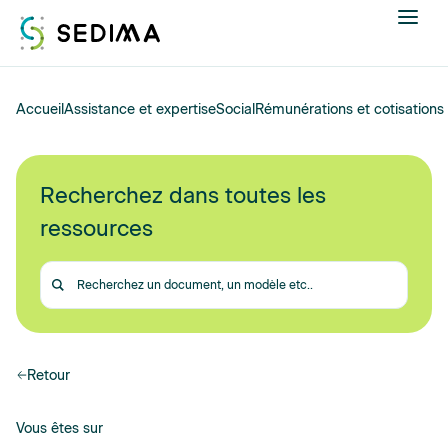
Nous connaître
Accueil
Assistance et expertise
Social
Rémunérations et cotisations
Actualités
Recherchez dans toutes les
Assistance et expertise
ressources
Formations
Recherchez
un
Offres d'emploi
document
Annuaire
Retour
Contacter
Vous êtes sur