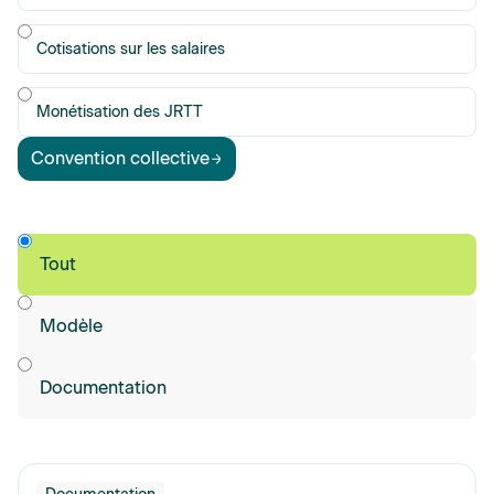
Cotisations sur les salaires
Monétisation des JRTT
Convention collective
Type
Types de
Tout
document
Modèle
Documentation