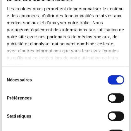
DOC
Les cookies nous permettent de personnaliser le contenu
22/01/2026
et les annonces, d'offrir des fonctionnalités relatives aux
Voir
médias sociaux et d'analyser notre trafic. Nous
partageons également des informations sur l'utilisation de
notre site avec nos partenaires de médias sociaux, de
Documentation
publicité et d'analyse, qui peuvent combiner celles-ci
Cotisations et taux en vigueur au 1er Janvier 20026
avec d'autres informations que vous leur avez fournies
- entrep de 11 à - 50 salariés
ou qu'ils ont collectées lors de votre utilisation de leurs
DOC
22/01/2026
services.
Voir
Sélection
Nécessaires
du
consentement
Documentation
Flash info Social - Paie et actualités - Janvier 2026
Préférences
DOC
20/01/2026
Statistiques
Voir