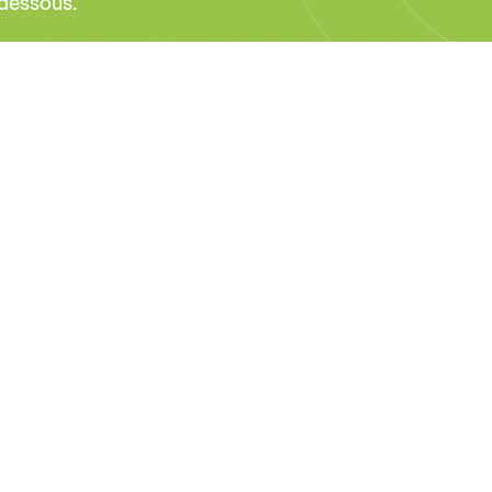
dessous.
resse
Autre