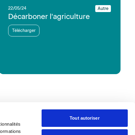
22/05/24
Autre
Décarboner l'agriculture
Télécharger
Tout autoriser
ionnalités
formations
aire
Presse
Contacter
Adhérer