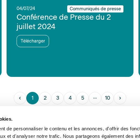
04/07/24
Communiqués de presse
Conférence de Presse du 2
juillet 2024
Télécharger
1
2
3
4
5
10
okies.
t de personnaliser le contenu et les annonces, d'offrir des fonct
ux et d'analyser notre trafic. Nous partageons également des in
ance et expertise
Formations
Offres d’emploi
Annu