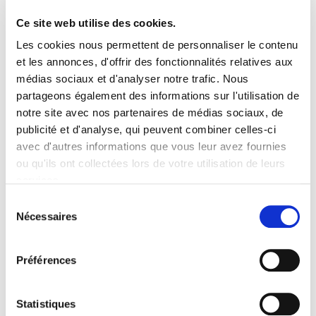
Ce site web utilise des cookies.
Les cookies nous permettent de personnaliser le contenu
et les annonces, d'offrir des fonctionnalités relatives aux
médias sociaux et d'analyser notre trafic. Nous
partageons également des informations sur l'utilisation de
notre site avec nos partenaires de médias sociaux, de
publicité et d'analyse, qui peuvent combiner celles-ci
03/07/25
Communiqués de presse
avec d'autres informations que vous leur avez fournies
CONFERENCE DE PRESSE 3 JUILLET
2025
ou qu'ils ont collectées lors de votre utilisation de leurs
Communiqué de presse
services.
Sélection
Télécharger
Nécessaires
du
consentement
Préférences
Statistiques