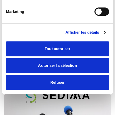
Marketing
Afficher les détails
07/04/25
Communiqués de presse
Tout autoriser
Convention Nationale des
Agroéquipements & des Espaces Verts
2025
Autoriser la sélection
Télécharger
Refuser